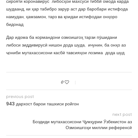
сирояти коронавирус либосҳои махсуси тиббӣ омода карда
шудаанд, ки ҳар табибро зарур аст дар баробари истифода
намудан, ҳамзамон, тарз ва қоидаи истифодаи онҳоро
бидонад.
Дар идома ба кормандони озмоишгоҳ тарзи пӯшидани
либоси зиддивирусӣ нишон дода шуда, ичунин, ба онҳо аз
ҷониби мутахассисони касбӣ тавсияҳои лозима дода шуд.
0
previous post
943 дархост барои ташхиси ройгон
next post
Боздиди мутахассисони Ҷумҳурии Ӯзбекистон аз
Озмоишгоҳи миллии референсӣ