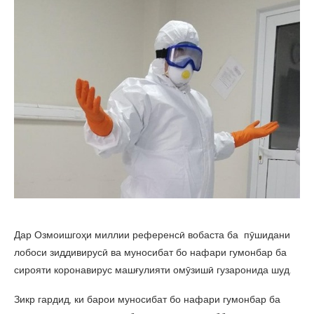
Дар Озмоишгоҳи миллии референсӣ вобаста ба пӯшидани
лобоси зиддивирусӣ ва муносибат бо нафари гумонбар ба
сирояти коронавирус машғулияти омӯзишӣ гузаронида шуд.
Зикр гардид, ки барои муносибат бо нафари гумонбар ба