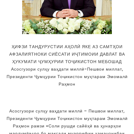
ҲИФЗИ ТАНДУРУСТИИ АҲОЛӢ ЯКЕ АЗ САМТҲОИ
АФЗАЛИЯТНОКИ СИЁСАТИ ИҶТИМОИИ ДАВЛАТ ВА
ҲУКУМАТИ ҶУМҲУРИИ ТОҶИКИСТОН МЕБОШАД
Асосгузори сулҳу ваҳдати миллӣ-Пешвои миллат,
Президенти Ҷумҳурии Тоҷикистон муҳтарам Эмомалӣ
Раҳмон
Асосгузори сулҳу ваҳдати миллӣ – Пешвои миллат,
Президенти Ҷумҳурии Тоҷикистон муҳтарам Эмомалӣ
Раҳмон рамзи «Соли рушди сайёҳӣ ва ҳунарҳои
мардумӣ»-ро бо мақсади муаррифии ҳамаҷонибаи