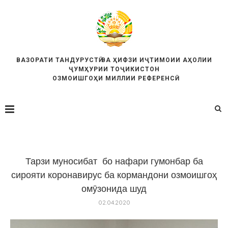
ВАЗОРАТИ ТАНДУРУСТӢ ВА ҲИФЗИ ИҶТИМОИИ АҲОЛИИ
ҶУМҲУРИИ ТОҶИКИСТОН
ОЗМОИШГОҲИ МИЛЛИИ РЕФЕРЕНСӢ
Тарзи муносибат бо нафари гумонбар ба
сирояти коронавирус ба кормандони озмоишгоҳ
омӯзонида шуд
02.04.2020