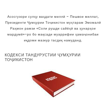
Асосгузори сулҳу ваҳдати миллӣ – Пешвои миллат,
Президенти Ҷумҳурии Тоҷикистон муҳтарам Эмомалӣ
Раҳмон рамзи «Соли рушди сайёҳӣ ва ҳунарҳои
мардумӣ»-ро бо мақсади муаррифии ҳамаҷонибаи
иқдоми мазкур тасдиқ намуданд.
КОДЕКСИ ТАНДУРУСТИИ ҶУМҲУРИИ
ТОҶИКИСТОН