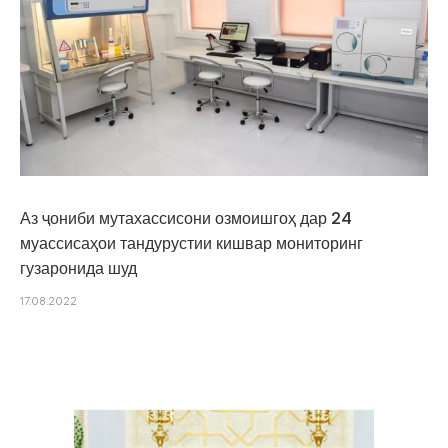
Аз ҷониби мутахассисони озмоишгоҳ дар 24
муассисаҳои тандурустии кишвар мониторинг
гузаронида шуд
17.08.2022