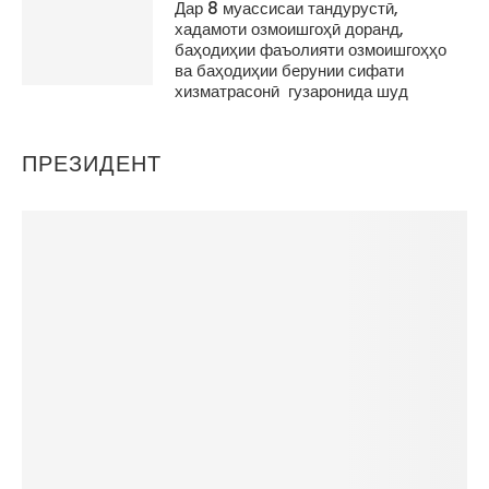
Дар 8 муассисаи тандурустӣ,
хадамоти озмоишгоҳӣ доранд,
баҳодиҳии фаъолияти озмоишгоҳҳо
ва баҳодиҳии берунии сифати
хизматрасонӣ гузаронида шуд
ПРЕЗИДЕНТ