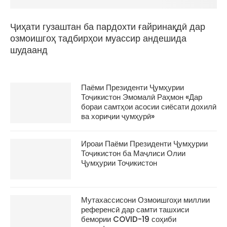
Ҷиҳати гузаштан ба пардохти ғайринақдӣ дар
озмоишгоҳ тадбирҳои муассир андешида
шудаанд
Паёми Президенти Ҷумҳурии
Тоҷикистон Эмомалӣ Раҳмон «Дар
бораи самтҳои асосии сиёсати дохилӣ
ва хориҷии ҷумҳурӣ»
Ироаи Паёми Президенти Ҷумҳурии
Тоҷикистон ба Маҷлиси Олии
Ҷумҳурии Тоҷикистон
Мутахассисони Озмоишгоҳи миллии
референсӣ дар самти ташхиси
бемории COVID-19 соҳиби