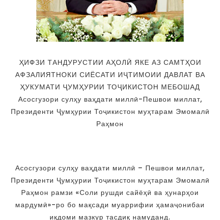
ҲИФЗИ ТАНДУРУСТИИ АҲОЛӢ ЯКЕ АЗ САМТҲОИ
АФЗАЛИЯТНОКИ СИЁСАТИ ИҶТИМОИИ ДАВЛАТ ВА
ҲУКУМАТИ ҶУМҲУРИИ ТОҶИКИСТОН МЕБОШАД
Асосгузори сулҳу ваҳдати миллӣ-Пешвои миллат,
Президенти Ҷумҳурии Тоҷикистон муҳтарам Эмомалӣ
Раҳмон
Асосгузори сулҳу ваҳдати миллӣ – Пешвои миллат,
Президенти Ҷумҳурии Тоҷикистон муҳтарам Эмомалӣ
Раҳмон рамзи «Соли рушди сайёҳӣ ва ҳунарҳои
мардумӣ»-ро бо мақсади муаррифии ҳамаҷонибаи
иқдоми мазкур тасдиқ намуданд.