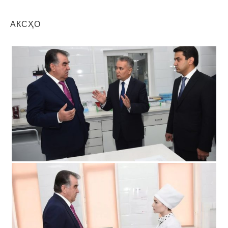
АКСҲО