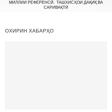
МИЛЛИИ РЕФЕРЕНСӢ. ТАШХИСҲОИ ДАҚИҚ ВА
САРИВАҚТӢ
ОХИРИН ХАБАРҲО