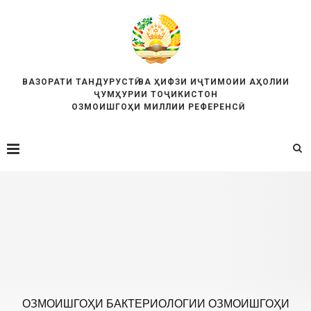
ВАЗОРАТИ ТАНДУРУСТӢ ВА ҲИФЗИ ИҶТИМОИИ АҲОЛИИ
ҶУМҲУРИИ ТОҶИКИСТОН
ОЗМОИШГОҲИ МИЛЛИИ РЕФЕРЕНСӢ
ОЗМОИШГОҲИ БАКТЕРИОЛОГИИ ОЗМОИШГОҲИ