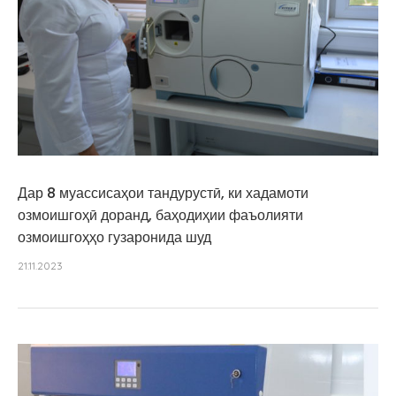
Дар 8 муассисаҳои тандурустӣ, ки хадамоти
озмоишгоҳӣ доранд, баҳодиҳии фаъолияти
озмоишгоҳҳо гузаронида шуд
21.11.2023