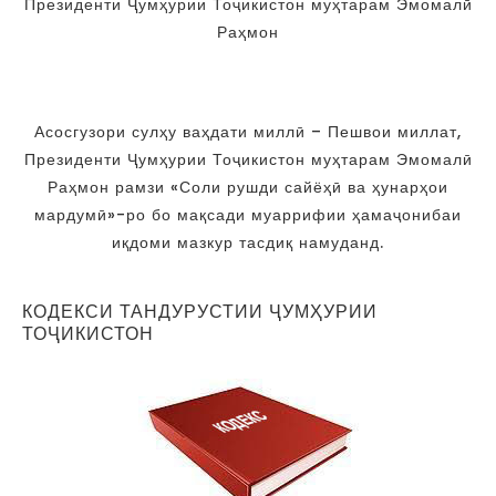
Президенти Ҷумҳурии Тоҷикистон муҳтарам Эмомалӣ
Раҳмон
Асосгузори сулҳу ваҳдати миллӣ – Пешвои миллат,
Президенти Ҷумҳурии Тоҷикистон муҳтарам Эмомалӣ
Раҳмон рамзи «Соли рушди сайёҳӣ ва ҳунарҳои
мардумӣ»-ро бо мақсади муаррифии ҳамаҷонибаи
иқдоми мазкур тасдиқ намуданд.
КОДЕКСИ ТАНДУРУСТИИ ҶУМҲУРИИ
ТОҶИКИСТОН