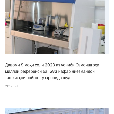
Давоми 9 моҳи соли 2023 аз ҷониби Озмоишгоҳи
миллии референсӣ ба 1583 нафар ниёзмандон
ташхисҳои ройгон гузаронида шуд
21.11.2023