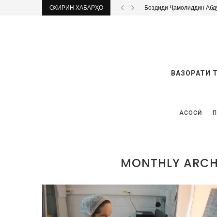
ОХИРИН ХАБАРҲО
Боздиди Ҷамолиддин Абд
ВАЗОРАТИ 
АСОСӢ
П
MONTHLY ARCH