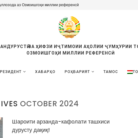
уллозода аз Озмоишгоҳи миллии референсӣ
ТАНДУРУСТӢ ВА ҲИФЗИ ИҶТИМОИИ АҲОЛИИ ҶУМҲУРИИ 
ОЗМОИШГОҲИ МИЛЛИИ РЕФЕРЕНСӢ
РЕЗИДЕНТ
ХАБАРҲО
РОҲБАРИЯТ
ТАМОС
ТО
IVES
OCTOBER 2024
Шароити арзанда-кафолати ташхиси
дурусту дақиқ!