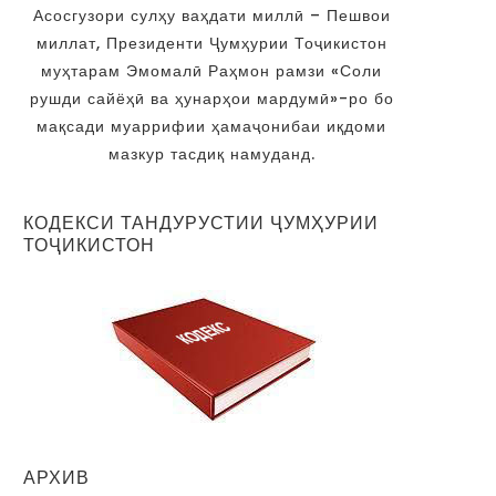
Асосгузори сулҳу ваҳдати миллӣ – Пешвои
миллат, Президенти Ҷумҳурии Тоҷикистон
муҳтарам Эмомалӣ Раҳмон рамзи «Соли
рушди сайёҳӣ ва ҳунарҳои мардумӣ»-ро бо
мақсади муаррифии ҳамаҷонибаи иқдоми
мазкур тасдиқ намуданд.
КОДЕКСИ ТАНДУРУСТИИ ҶУМҲУРИИ
ТОҶИКИСТОН
АРХИВ