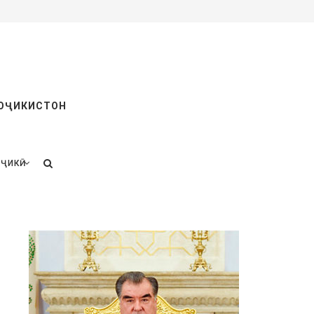
ТОҶИКИСТОН
ҶИКӢ