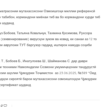
зматрасонии мутахассисони Озмоишгоҳи миллии референсӣ
о табибон, кормандони миёнаи тиб ва бо кормандони хурди тиб
а шуданд.
з Бобоев, Татьяна Ковальчук, Тахмина Қосимова, Рухсора
секвенирование) вирусҳои зуком ва ковид, ки санаи аз 12 то
и аврупоии ТУТ баргузор гардид, иштирок намуда соҳиби
Т., Бобоев Б., Инатулоева Ш., Шайманова С. дар даври
рии техникии Намояндагии Созмони умумиҷаҳонии тандурустӣ
оии аҳолии Ҷумҳурии Тоҷикистон аз 23.06.2025, №389 “Оид
одҳои сироятӣ барои мутахассисони озмоишгоҳҳои Ҷумҳурии
 сертификат шуданд.
0