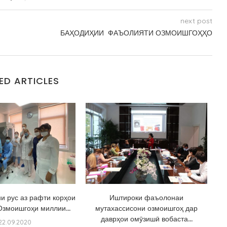
next post
БАҲОДИҲИИ ФАЪОЛИЯТИ ОЗМОИШГОҲҲО
ED ARTICLES
и рус аз рафти корҳои
Иштироки фаъолонаи
Озмоишгоҳи миллии...
мутахассисони озмоишгоҳ дар
даврҳои омӯзишӣ вобаста...
22.09.2020