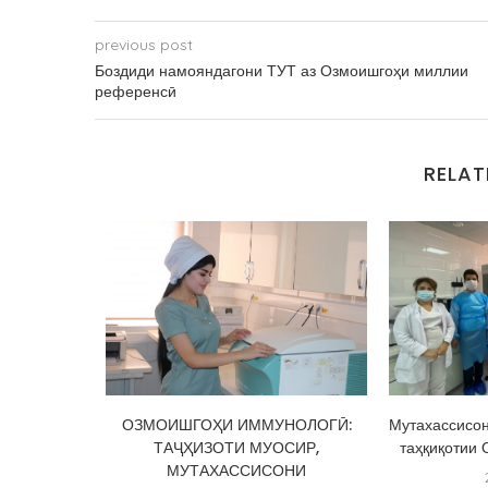
previous post
Боздиди намояндагони ТУТ аз Озмоишгоҳи миллии
референсӣ
RELAT
Муассисаи
ОЗМОИШГОҲИ ИММУНОЛОГӢ:
Мутахассисон
и миллии
ТАҶҲИЗОТИ МУОСИР,
таҳқиқотии 
ур...
МУТАХАССИСОНИ