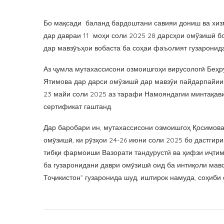
Бо мақсади баланд бардоштани савияи дониш ва хи
дар давраи 11 моҳи соли 2025 28 дарсҳои омўзишӣ б
дар мавзӯъҳои вобаста ба соҳаи фаъолият гузаронид
Аз ҷумла мутахассисони озмоишгоҳи вирусологӣ Беҳру
Ятимова дар дарси омӯзишӣ дар мавзӯи пайдарпайии (
23 майи соли 2025 аз тарафи Намояндагии минтақави
сертификат гаштанд.
Дар баробари ин, мутахассисони озмоишгоҳ Қосимова 
омӯзишӣ, ки рӯзҳои 24-26 июни соли 2025 бо дастги
тибқи фармоиши Вазорати тандурустӣ ва ҳифзи иҷтим
ба гузаронидани даври омӯзишӣ оид ба интиқоли мав
Тоҷикистон” гузаронида шуд, иштирок намуда, соҳиби