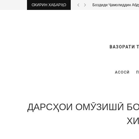
ОХИРИН ХАБАРҲО
Боздиди Ҷамолиддин Абд
ВАЗОРАТИ 
АСОСӢ
П
ДАРСҲОИ ОМӮЗИШӢ БО
Х