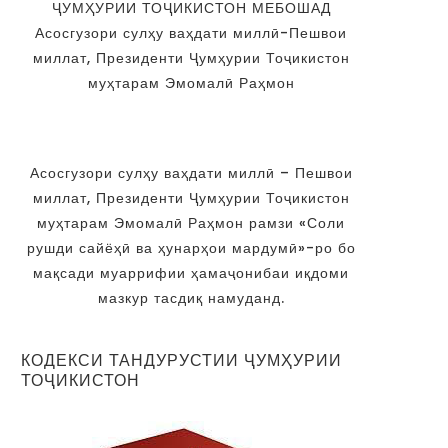
ҶУМҲУРИИ ТОҶИКИСТОН МЕБОШАД
Асосгузори сулҳу ваҳдати миллӣ-Пешвои
миллат, Президенти Ҷумҳурии Тоҷикистон
муҳтарам Эмомалӣ Раҳмон
Асосгузори сулҳу ваҳдати миллӣ – Пешвои
миллат, Президенти Ҷумҳурии Тоҷикистон
муҳтарам Эмомалӣ Раҳмон рамзи «Соли
рушди сайёҳӣ ва ҳунарҳои мардумӣ»-ро бо
мақсади муаррифии ҳамаҷонибаи иқдоми
мазкур тасдиқ намуданд.
КОДЕКСИ ТАНДУРУСТИИ ҶУМҲУРИИ
ТОҶИКИСТОН
Дастгирии табақаҳои ниёзманди
Тарзи муносибат бо нафа
аҳолӣ дар маркази таваҷҷуҳи
гумонбар ба сирояти коронавир
роҳбарияти...
02.04.2020