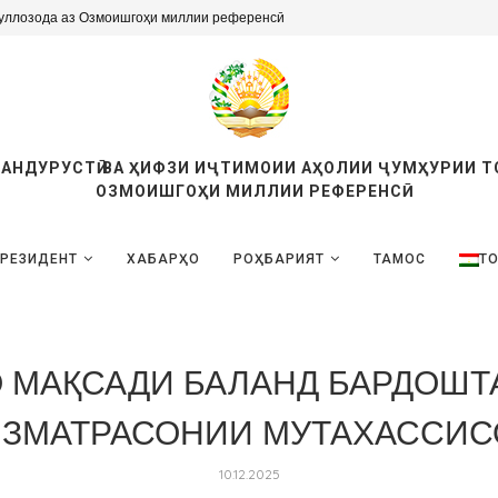
уллозода аз Озмоишгоҳи миллии референсӣ
ТАНДУРУСТӢ ВА ҲИФЗИ ИҶТИМОИИ АҲОЛИИ ҶУМҲУРИИ 
ОЗМОИШГОҲИ МИЛЛИИ РЕФЕРЕНСӢ
РЕЗИДЕНТ
ХАБАРҲО
РОҲБАРИЯТ
ТАМОС
ТО
 МАҚСАДИ БАЛАНД БАРДОШТ
ИЗМАТРАСОНИИ МУТАХАССИС
10.12.2025