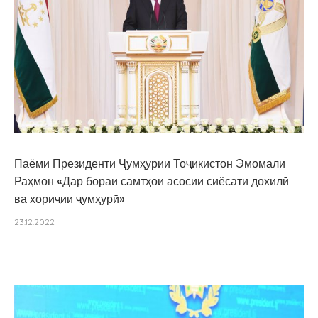
Паёми Президенти Ҷумҳурии Тоҷикистон Эмомалӣ
Раҳмон «Дар бораи самтҳои асосии сиёсати дохилӣ
ва хориҷии ҷумҳурӣ»
23.12.2022