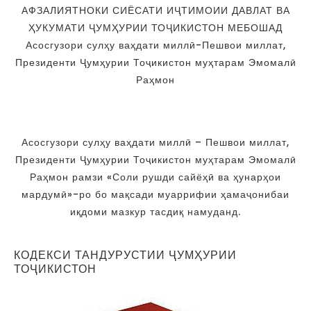
АФЗАЛИЯТНОКИ СИЁСАТИ ИҶТИМОИИ ДАВЛАТ ВА
ҲУКУМАТИ ҶУМҲУРИИ ТОҶИКИСТОН МЕБОШАД
Асосгузори сулҳу ваҳдати миллӣ-Пешвои миллат,
Президенти Ҷумҳурии Тоҷикистон муҳтарам Эмомалӣ
Раҳмон
Асосгузори сулҳу ваҳдати миллӣ – Пешвои миллат,
Президенти Ҷумҳурии Тоҷикистон муҳтарам Эмомалӣ
Раҳмон рамзи «Соли рушди сайёҳӣ ва ҳунарҳои
мардумӣ»-ро бо мақсади муаррифии ҳамаҷонибаи
иқдоми мазкур тасдиқ намуданд.
КОДЕКСИ ТАНДУРУСТИИ ҶУМҲУРИИ
ТОҶИКИСТОН