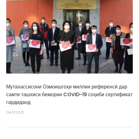
Мутахассисони Озмоишгоҳи миллии референсӣ дар
самти ташхиси бемории COVID-19 соҳиби сертификат
гардиданд
06.01.2021