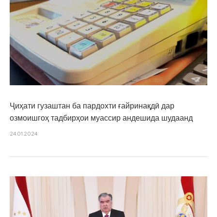
Ҷиҳати гузаштан ба пардохти ғайринақдӣ дар
озмоишгоҳ тадбирҳои муассир андешида шудаанд
24.01.2024