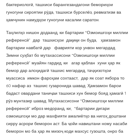
бактериологӣ, ташхиси барангезандагони бемориҳои
гуногуни сироятии рӯда, ташхиси бурселёз, ревматизм ва
ҳамчунин намудҳои гуногуни касалии саратон.
Таҳлилҳо нишон додаанд, ки бартарии “Озмоишгоҳи миллии
референсӣ” дар ташхисҳои дақиқи он буда, ҳамзамон
бартарии навбатӣ дар фаврияти кор унвон мегардад.
Зимни суҳбат бо мутахассисони “Озмоишгоҳи миллии
референсӣ” муайян гардид, ки агар қаблан хуни ҳар як
бемор дар алоҳидагӣ ташхис мегардид, таҷҳизотҳои
муассиса имкон фароҳам сохтааст, дар як соат якбора то
60 нафар аз ташхис гузаронида шавад. Ҳамзамон барои
бадаст овардани таниҷаи ташхиси хун бемор бояд ҳамагӣ 1
рӯз мунтазир шавад. Мутахассисони “Озмоишгоҳи миллии
референсӣ” иброз медоранд, ки; “бартарии дигари
озмоишгоҳи мо дар махфияти амалиётҳо ва нигоҳ доштани
сирру асрори беморон аст. Ба ҷойи навиштани ному насаби
беморон мо ба ҳар як мизоҷ коди махсус гузошта, онро ба