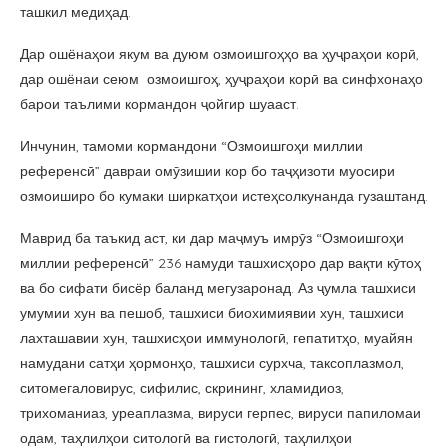
ташкил медиҳад.
Дар ошёнаҳои якум ва дуюм озмоишгоҳҳо ва ҳуҷраҳои корӣ,
дар ошёнаи сеюм озмоишгоҳ, ҳуҷраҳои корӣ ва синфхонаҳо
барои таълими кормандон ҷойгир шуааст.
Инчунин, тамоми кормандони “Озмоишгоҳи миллии
референсӣ” давраи омӯзишии кор бо таҷҳизоти муосири
озмоиширо бо кумаки ширкатҳои истеҳсолкунанда гузаштанд.
Маврид ба таъкид аст, ки дар маҷмуъ имрӯз “Озмоишгоҳи
миллии референсӣ” 236 намуди ташхисҳоро дар вақти кӯтоҳ
ва бо сифати бисёр баланд мегузаронад. Аз ҷумла ташхиси
умумии хун ва пешоб, ташхиси биохимиявии хун, ташхиси
лахташавии хун, ташхисҳои иммунологӣ, гепатитҳо, муайян
намудани сатҳи ҳормонҳо, ташхиси сурхча, таксоплазмол,
ситомегаловирус, сифилис, скрининг, хламидиоз,
трихоманиаз, уреаплазма, вируси герпес, вируси папиломаи
одам, таҳлилҳои ситологӣ ва гистологӣ, таҳлилҳои