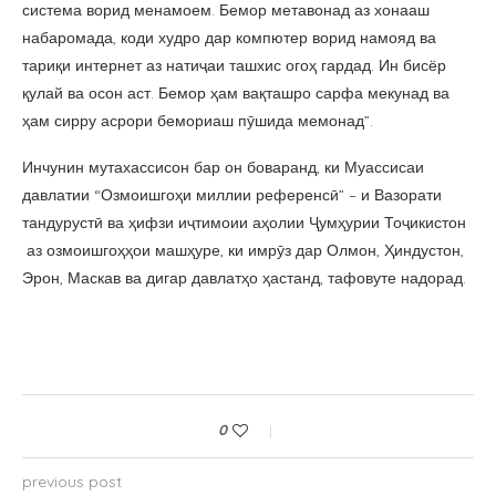
система ворид менамоем. Бемор метавонад аз хонааш
набаромада, коди худро дар компютер ворид намояд ва
тариқи интернет аз натиҷаи ташхис огоҳ гардад. Ин бисёр
қулай ва осон аст. Бемор ҳам вақташро сарфа мекунад ва
ҳам сирру асрори бемориаш пӯшида мемонад”.
Инчунин мутахассисон бар он боваранд, ки Муассисаи
давлатии “Озмоишгоҳи миллии референсӣ” – и Вазорати
тандурустӣ ва ҳифзи иҷтимоии аҳолии Ҷумҳурии Тоҷикистон
аз озмоишгоҳҳои машҳуре, ки имрӯз дар Олмон, Ҳиндустон,
Эрон, Маскав ва дигар давлатҳо ҳастанд, тафовуте надорад.
0
previous post