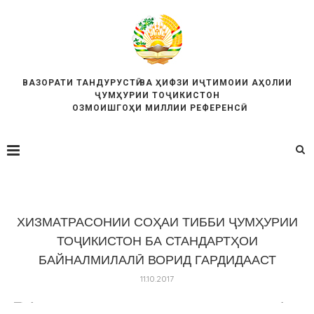
ВАЗОРАТИ ТАНДУРУСТӢ ВА ҲИФЗИ ИҶТИМОИИ АҲОЛИИ
ҶУМҲУРИИ ТОҶИКИСТОН
ОЗМОИШГОҲИ МИЛЛИИ РЕФЕРЕНСӢ
ХИЗМАТРАСОНИИ СОҲАИ ТИББИ ҶУМҲУРИИ
ТОҶИКИСТОН БА СТАНДАРТҲОИ
БАЙНАЛМИЛАЛӢ ВОРИД ГАРДИДААСТ
11.10.2017