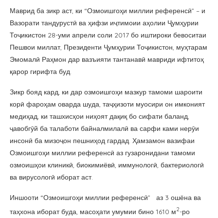
Маврид ба зикр аст, ки “Озмоишгоҳи миллии референсӣ” – и
Вазорати тандурустӣ ва ҳифзи иҷтимоии аҳолии Ҷумҳурии
Тоҷикистон 28-уми апрели соли 2017 бо иштироки бевоситаи
Пешвои миллат, Президенти Ҷумҳурии Тоҷикистон, муҳтарам
Эмомалӣ Раҳмон дар вазъияти тантанавӣ мавриди ифтитоҳ
қарор гирифта буд.
Зикр бояд кард, ки дар озмоишгоҳи мазкур тамоми шароити
корӣ фароҳам оварда шуда, таҷҳизоти муосири он имконият
медиҳад, ки ташхисҳои ниҳоят дақиқ бо сифати баланд,
ҷавобгӯй ба талаботи байналмилалӣ ва сарфи ками нерӯи
инсонӣ ба мизоҷон пешниҳод гардад. Ҳамзамон вазифаи
Озмоишгоҳи миллии референсӣ аз гузаронидани тамоми
озмоишҳои клиникӣ, биокимиёвӣ, иммунологӣ, бактериологӣ
ва вирусологӣ иборат аст.
Иншооти “Озмоишгоҳи миллии референсӣ” аз 3 ошёна ва
2
таҳхона иборат буда, масоҳати умумии бино 1610 м
-ро