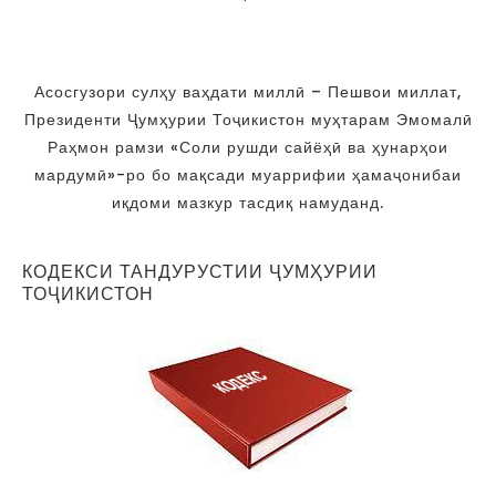
Асосгузори сулҳу ваҳдати миллӣ – Пешвои миллат,
Президенти Ҷумҳурии Тоҷикистон муҳтарам Эмомалӣ
Раҳмон рамзи «Соли рушди сайёҳӣ ва ҳунарҳои
мардумӣ»-ро бо мақсади муаррифии ҳамаҷонибаи
иқдоми мазкур тасдиқ намуданд.
КОДЕКСИ ТАНДУРУСТИИ ҶУМҲУРИИ
ТОҶИКИСТОН