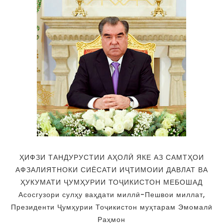
ҲИФЗИ ТАНДУРУСТИИ АҲОЛӢ ЯКЕ АЗ САМТҲОИ
АФЗАЛИЯТНОКИ СИЁСАТИ ИҶТИМОИИ ДАВЛАТ ВА
ҲУКУМАТИ ҶУМҲУРИИ ТОҶИКИСТОН МЕБОШАД
Асосгузори сулҳу ваҳдати миллӣ-Пешвои миллат,
Президенти Ҷумҳурии Тоҷикистон муҳтарам Эмомалӣ
Раҳмон