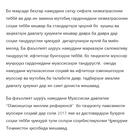
Бо мақсади беҳтар намудани сатҳу сифати хизматрасонии
тиббӣ ва дар ин замина мутобиқ гардонидани хизматрасонии
соҳаи тибби кишвар ба стандартҳои ҷаҳонӣ бо кушиш ва
заҳматҳои давлату ҳукумати кишвар давра ба давра дар
соҳаи тандурустии ҷумҳурӣ дигаргуниҳои куллӣ ба миён
меояд. Ба фаъолият шуруъ намудани марказҳои саломативу
тандурустӣ, ифтитоҳи бунгоҳҳои тиббӣ, бо таҷҳизоти муоссир
муҷаҳҳаз гардонидани муассисаҳои тандурустӣ, омода
намудани мутахасисони соҳавӣ ва ифтитоҳи озмоишгоҳҳои
муоссир ва мутобиқ ба талаботи давр, тадбирҳои амалии
давлату ҳукумат дар ин самт дониста мешавад.
Ба фаъолият шурӯъ намудани Муассисаи давлатии
“Озмоишгоҳи миллии референсӣ” бо таҷҳизоту лавозимоти
муосири соҳавӣ дар соли 2017, яке аз дастовардҳои бузурги
соҳаи тибби ҷумҳурӣ тули солҳои соҳибистиқлолии Ҷумҳурии
Тоҷикистон ҳисобида мешавад.