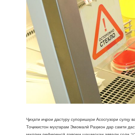
Ҷиҳати иҷрои дастуру супоришҳои Асосгузори сулҳу 
Тоҷикистон муҳтарам Эмомалӣ Раҳмон дар самти дас
миллии референсӣ давоми шашмоҳаи аввали соли 202