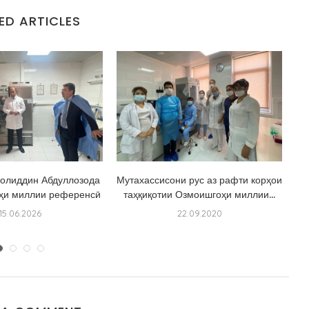
ED ARTICLES
олиддин Абдуллозода
Мутахассисони рус аз рафти корҳои
ҳи миллии референсӣ
таҳқиқотии Озмоишгоҳи миллии...
ҷи
15.06.2026
22.09.2020