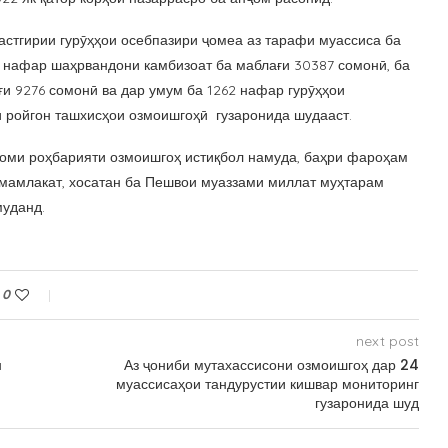
астгирии гурӯҳҳои осебпазири ҷомеа аз тарафи муассиса ба
 нафар шаҳрвандони камбизоат ба маблағи 30387 сомонӣ, ба
ғи 9276 сомонӣ ва дар умум ба 1262 нафар гурӯҳҳои
и ройгон ташхисҳои озмоишгоҳӣ гузаронида шудааст.
қдоми роҳбарияти озмоишгоҳ истиқбол намуда, баҳри фароҳам
 мамлакат, хосатан ба Пешвои муаззами миллат муҳтарам
уданд.
0
next post
н
Аз ҷониби мутахассисони озмоишгоҳ дар 24
муассисаҳои тандурустии кишвар мониторинг
гузаронида шуд