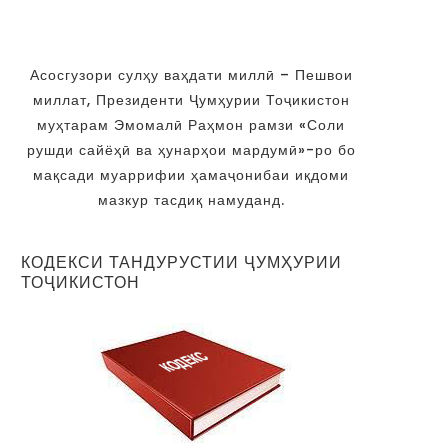
Асосгузори сулҳу ваҳдати миллӣ – Пешвои
миллат, Президенти Ҷумҳурии Тоҷикистон
муҳтарам Эмомалӣ Раҳмон рамзи «Соли
рушди сайёҳӣ ва ҳунарҳои мардумӣ»-ро бо
мақсади муаррифии ҳамаҷонибаи иқдоми
мазкур тасдиқ намуданд.
Баргузории дарсҳои омӯзишӣ
КОДЕКСИ ТАНДУРУСТИИ ҶУМҲУРИИ
Озмоишгоҳи миллии рефере
ТОҶИКИСТОН
ҳати беҳтар намудани фаъолият
сазовори Аттестати аккредита
озмоишгоҳ гардид
20.07.2023
02.02.2023