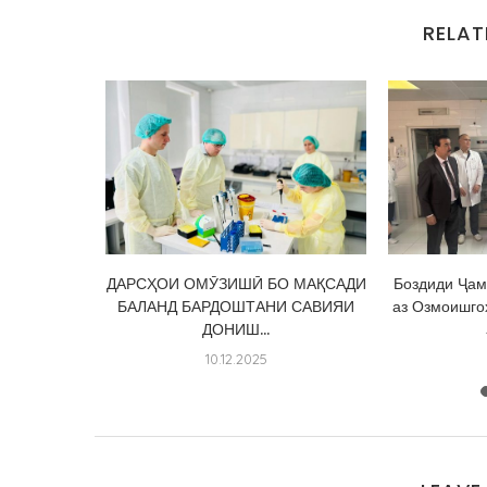
RELAT
СИСАИ
ДАРСҲОИ ОМӮЗИШӢ БО МАҚСАДИ
Боздиди Ҷам
ИШГОҲИ
БАЛАНД БАРДОШТАНИ САВИЯИ
аз Озмоишго
Ӣ” ДАР
ДОНИШ...
10.12.2025