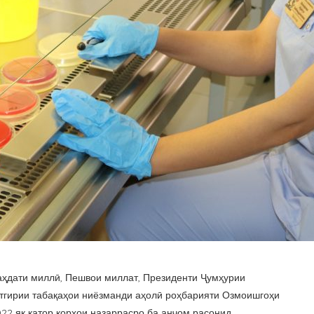
ваҳдати миллӣ, Пешвои миллат, Президенти Ҷумҳурии
тгирии табақаҳои ниёзманди аҳолӣ роҳбарияти Озмоишгоҳи
2 як қатор корҳои назаррасро ба анҷом расонид.