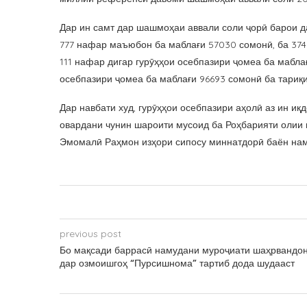
Дар ин самт дар шашмоҳаи аввали соли ҷорӣ барои д
777 нафар маъюбон ба маблағи 57030 сомонӣ, ба 374
111 нафар дигар гурӯҳҳои осебпазири ҷомеа ба мабла
осебпазири ҷомеа ба маблағи 96693 сомонӣ ба тариқ
Дар навбати худ, гурӯҳҳои осебпазири аҳолӣ аз ин и
овардани чунин шароити мусоид ба Роҳбарияти олии
Эмомалӣ Раҳмон изҳори сипосу миннатдорӣ баён нам
previous post
Бо мақсади баррасӣ намудани муроҷиати шаҳрвандо
дар озмоишгоҳ “Пурсишнома” тартиб дода шудааст