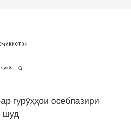
ТОҶИКИСТОН
ОҶИКӢ
ар гурӯҳҳои осебпазири
а шуд