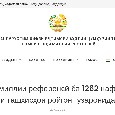
тӣ, хадамоти озмоишгоҳӣ доранд, баҳодиҳии...
ТАНДУРУСТӢ ВА ҲИФЗИ ИҶТИМОИИ АҲОЛИИ ҶУМҲУРИИ 
ОЗМОИШГОҲИ МИЛЛИИ РЕФЕРЕНСӢ
РЕЗИДЕНТ
ХАБАРҲО
РОҲБАРИЯТ
ТАМОС
Т
миллии референсӣ ба 1262 наф
ӣ ташхисҳои ройгон гузаронид
25.07.2022