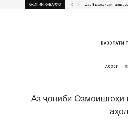
ОХИРИН ХАБАРҲО
Дар 8 муассисаи тандурус
ВАЗОРАТИ 
АСОСӢ
П
Аз ҷониби Озмоишгоҳи 
аҳол