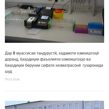
Дар 8 муассисаи тандурустӣ, хадамоти озмоишгоҳӣ
доранд, баҳодиҳии фаъолияти озмоишгоҳҳо ва
баҳодиҳии берунии сифати хизматрасонӣ гузаронида
шуд
19.02.2026