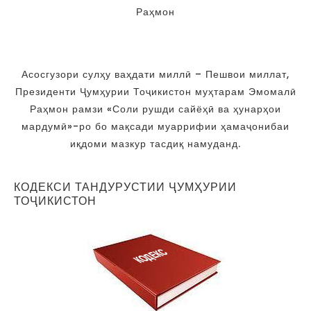
Раҳмон
Асосгузори сулҳу ваҳдати миллӣ – Пешвои миллат,
Президенти Ҷумҳурии Тоҷикистон муҳтарам Эмомалӣ
Раҳмон рамзи «Соли рушди сайёҳӣ ва ҳунарҳои
мардумӣ»-ро бо мақсади муаррифии ҳамаҷонибаи
иқдоми мазкур тасдиқ намуданд.
КОДЕКСИ ТАНДУРУСТИИ ҶУМҲУРИИ
ТОҶИКИСТОН