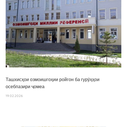
Ташхисҳои озмоишгоҳии ройгон ба гурӯҳҳои
осебпазири ҷомеа
19.02.2026