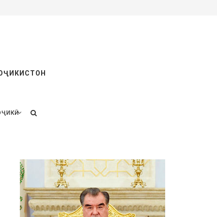
ТОҶИКИСТОН
ОҶИКӢ