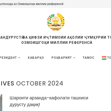
тӣ, хадамоти озмоишгоҳӣ доранд, баҳодиҳии...
ТАНДУРУСТӢ ВА ҲИФЗИ ИҶТИМОИИ АҲОЛИИ ҶУМҲУРИИ 
ОЗМОИШГОҲИ МИЛЛИИ РЕФЕРЕНСӢ
РЕЗИДЕНТ
ХАБАРҲО
РОҲБАРИЯТ
ТАМОС
Т
IVES
OCTOBER 2024
Шароити арзанда-кафолати ташхиси
дурусту дақиқ!