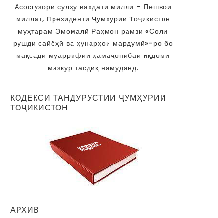
Асосгузори сулҳу ваҳдати миллӣ – Пешвои
миллат, Президенти Ҷумҳурии Тоҷикистон
муҳтарам Эмомалӣ Раҳмон рамзи «Соли
рушди сайёҳӣ ва ҳунарҳои мардумӣ»-ро бо
мақсади муаррифии ҳамаҷонибаи иқдоми
мазкур тасдиқ намуданд.
КОДЕКСИ ТАНДУРУСТИИ ҶУМҲУРИИ
ТОҶИКИСТОН
АРХИВ