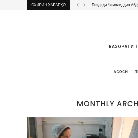
ОХИРИН ХАБАРҲО
Дар 8 муассисаи тандурус
ВАЗОРАТИ 
АСОСӢ
П
MONTHLY ARCH