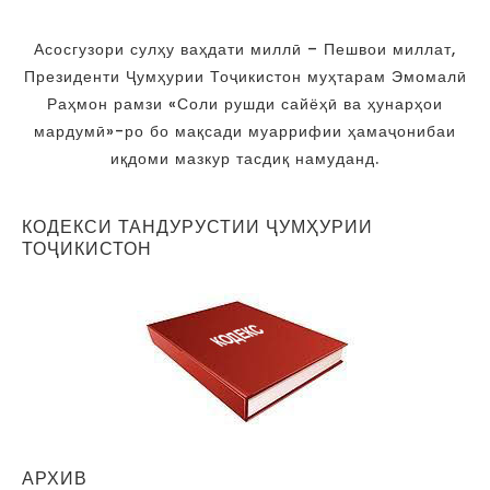
Асосгузори сулҳу ваҳдати миллӣ – Пешвои миллат,
Президенти Ҷумҳурии Тоҷикистон муҳтарам Эмомалӣ
Раҳмон рамзи «Соли рушди сайёҳӣ ва ҳунарҳои
мардумӣ»-ро бо мақсади муаррифии ҳамаҷонибаи
иқдоми мазкур тасдиқ намуданд.
КОДЕКСИ ТАНДУРУСТИИ ҶУМҲУРИИ
ТОҶИКИСТОН
АРХИВ