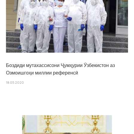
Боздиди мутахассисони Ҷумҳурии Ӯзбекистон аз
Озмоишгоҳи миллии референсӣ
18.05.2020