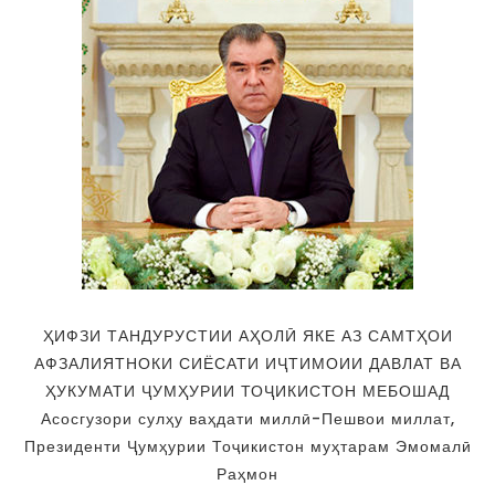
ҲИФЗИ ТАНДУРУСТИИ АҲОЛӢ ЯКЕ АЗ САМТҲОИ
АФЗАЛИЯТНОКИ СИЁСАТИ ИҶТИМОИИ ДАВЛАТ ВА
ҲУКУМАТИ ҶУМҲУРИИ ТОҶИКИСТОН МЕБОШАД
Асосгузори сулҳу ваҳдати миллӣ-Пешвои миллат,
Президенти Ҷумҳурии Тоҷикистон муҳтарам Эмомалӣ
Раҳмон