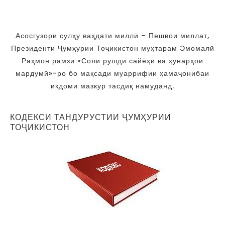
Асосгузори сулҳу ваҳдати миллӣ – Пешвои миллат,
Президенти Ҷумҳурии Тоҷикистон муҳтарам Эмомалӣ
Раҳмон рамзи «Соли рушди сайёҳӣ ва ҳунарҳои
мардумӣ»-ро бо мақсади муаррифии ҳамаҷонибаи
иқдоми мазкур тасдиқ намуданд.
КОДЕКСИ ТАНДУРУСТИИ ҶУМҲУРИИ
ТОҶИКИСТОН