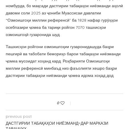
номбурда, бо мақсади дастгирии табақаҳои ниёзманди аҳолӣ
давоми соли 2025 аз ҷониби Муассисаи давлатии
“Озмоишгоҳи миллии референсӣ” ба 1828 нафар гурӯҳҳои
осебпазири ҷомеа ба тариқи ройгон 7070 ташхисҳои
озмоишгоҳӣ гузаронида шуд.
Ташхисҳои ройгони озмоишгоҳии гузаронидашуда баҳри
пешгирӣ ва табобати бемориҳо барои табақаҳои ниёзманди
ҷомеа мусоидат хоҳанд кард. Роҳбарияти Озмоишгоҳи
миллии референсӣ минбаъд низ фаъолияти хешро баҳри
дастгирии табақаҳои ниёзманди ҷомеа идома хоҳад дод.
0
previous post
ДАСТГИРИИ ТАБАҚАҲОИ НИЁЗМАНД-ДАР МАРКАЗИ
ТАВАҶҶУҲ