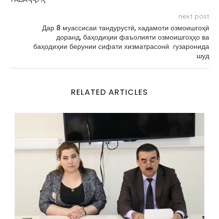
next post
Дар 8 муассисаи тандурустӣ, хадамоти озмоишгоҳӣ
доранд, баҳодиҳии фаъолияти озмоишгоҳҳо ва
баҳодиҳии берунии сифати хизматрасонӣ гузаронида
шуд
RELATED ARTICLES