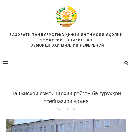
ВАЗОРАТИ ТАНДУРУСТӢ ВА ҲИФЗИ ИҶТИМОИИ АҲОЛИИ
ҶУМҲУРИИ ТОҶИКИСТОН
ОЗМОИШГОҲИ МИЛЛИИ РЕФЕРЕНСӢ
Ташхисҳои озмоишгоҳии ройгон ба гурӯҳҳои
осебпазири ҷомеа
19.02.2026