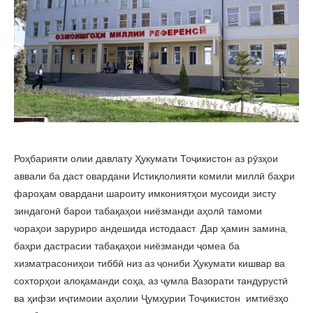
Роҳбарияти олии давлату Ҳукумати Тоҷикистон аз рӯзҳои
аввали ба даст овардани Истиқлолияти комили миллӣ баҳри
фароҳам овардани шароиту имкониятҳои мусоиди зисту
зиндагонӣ барои табақаҳои ниёзманди аҳолӣ тамоми
чораҳои заруриро андешида истодааст. Дар ҳамин замина,
баҳри дастрасии табақаҳои ниёзманди ҷомеа ба
хизматрасониҳои тиббӣ низ аз ҷониби Ҳукумати кишвар ва
сохторҳои алоқаманди соҳа, аз ҷумла Вазорати тандурустӣ
ва ҳифзи иҷтимоии аҳолии Ҷумҳурии Тоҷикистон имтиёзҳо