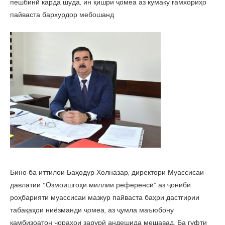
пешбинӣ карда шуда, ин қишри ҷомеа аз кумаку ғамхориҳо
пайваста бархурдор мебошанд.
Бино ба иттилои Баҳодур Холназар, директори Муассисаи
давлатии “Озмоишгоҳи миллии референсӣ” аз ҷониби
роҳбарияти муассисаи мазкур пайваста баҳри дастгирии
табақаҳои ниёзманди ҷомеа, аз ҷумла маъюбону
камбизоатон чораҳои зарурӣ андешида мешавад. Ба гуфти