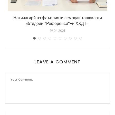
Натиҷагирӣ аз фаъолияти семоҳаи ташкилоти
ибтидоии “Референсӣ”-и ҲХДТ...
19.04.2021
LEAVE A COMMENT