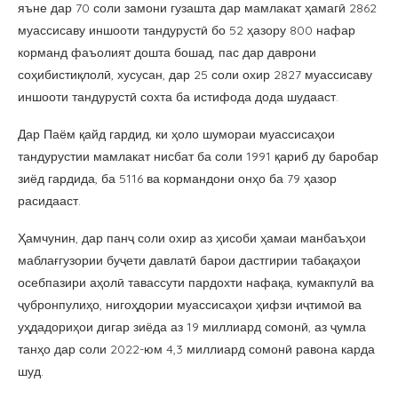
яъне дар 70 соли замони гузашта дар мамлакат ҳамагӣ 2862
муассисаву иншооти тандурустӣ бо 52 ҳазору 800 нафар
корманд фаъолият дошта бошад, пас дар даврони
соҳибистиқлолӣ, хусусан, дар 25 соли охир 2827 муассисаву
иншооти тандурустӣ сохта ба истифода дода шудааст.
Дар Паём қайд гардид, ки ҳоло шумораи муассисаҳои
тандурустии мамлакат нисбат ба соли 1991 қариб ду баробар
зиёд гардида, ба 5116 ва кормандони онҳо ба 79 ҳазор
расидааст.
Ҳамчунин, дар панҷ соли охир аз ҳисоби ҳамаи манбаъҳои
маблағгузории буҷети давлатӣ барои дастгирии табақаҳои
осебпазири аҳолӣ тавассути пардохти нафақа, кумакпулӣ ва
ҷубронпулиҳо, нигоҳдории муассисаҳои ҳифзи иҷтимоӣ ва
уҳдадориҳои дигар зиёда аз 19 миллиард сомонӣ, аз ҷумла
танҳо дар соли 2022-юм 4,3 миллиард сомонӣ равона карда
шуд.