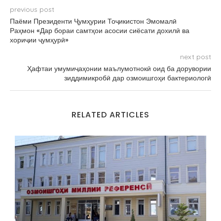
previous post
Паёми Президенти Ҷумҳурии Тоҷикистон Эмомалӣ
Раҳмон «Дар бораи самтҳои асосии сиёсати дохилӣ ва
хориҷии ҷумҳурӣ»
next post
Ҳафтаи умумиҷаҳонии маълумотнокӣ оид ба дорувории
зиддимикробӣ дар озмоишгоҳи бактериологӣ
RELATED ARTICLES