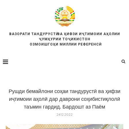
ВАЗОРАТИ ТАНДУРУСТӢ ВА ҲИФЗИ ИҶТИМОИИ АҲОЛИИ
ҶУМҲУРИИ ТОҶИКИСТОН
ОЗМОИШГОҲИ МИЛЛИИ РЕФЕРЕНСӢ
Рушди бемайлони соҳаи тандурустӣ ва ҳифзи
иҷтимоии аҳолӣ дар даврони соҳибистиқлолӣ
таъмин гардид. Бардошт аз Паём
24.12.2022