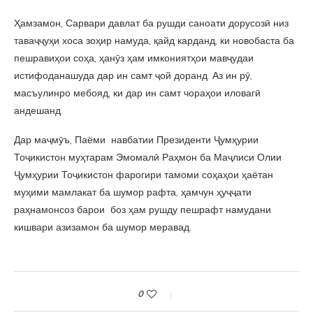
Ҳамзамон, Сарвари давлат ба рушди саноати дорусозӣ низ
таваҷҷуҳи хоса зоҳир намуда, қайд карданд, ки новобаста ба
пешравиҳои соҳа, ҳанӯз ҳам имкониятҳои мавҷудаи
истифоданашуда дар ин самт ҷой доранд. Аз ин рӯ,
масъулинро мебояд, ки дар ин самт чораҳои иловагӣ
андешанд.
Дар маҷмӯъ, Паёми навбатии Президенти Ҷумҳурии
Тоҷикистон муҳтарам Эмомалӣ Раҳмон ба Маҷлиси Олии
Ҷумҳурии Тоҷикистон фарогири тамоми соҳаҳои ҳаётан
муҳими мамлакат ба шумор рафта, ҳамчун ҳуҷҷати
раҳнамонсоз барои боз ҳам рушду пешрафт намудани
кишвари азизамон ба шумор меравад.
0