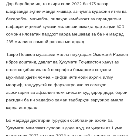
Дар баробари ин, то охири соли 2022 ба 475 ҳазор
шаҳрванди эҳтиёҷманди кишвар, аз ҷумла кӯдакони ятим ва
бесаробон, маъюбон, оилаҳои камбизоат ва гирандагони
нафақаи иҷтимоӣ кумаки молиявии яквақта дар ҳаҷми 600
сомонӣ иловатан пардохт карда мешавад ва ба ин мақсад
285 миллион сомонӣ равона мегардад.
Тавре Пешвои муаззами миллат муҳтарам Эмомалӣ Раҳмон
иброз доштанд, давлат ва Ҳукумати Тоҷикистон ҳанӯз аз
оғози соҳибистиқлолӣ пешрафти бомароми соҳаҳои
муҳимми ҳаёти ҷомеа – ҳифзи иҷтимоии аҳолӣ, илму
маориф, тандурустӣ ва фарҳангро яке аз самтҳои
асоситарин ва афзалиятноки сиёсати худ қарор дода, барои
расидан ба ин ҳадафҳо ҳамаи тадбирҳои заруриро амалӣ
карда истодааст.
Бо мақсади дастгирии гурӯҳҳои осебпазири аҳолӣ ба
Ҳукумати мамлакат супориш дода шуд, ки ҷиҳати аз 1-уми
июли соли 2023 то соли 2025 ҳар сол зиёд кардани андозаи