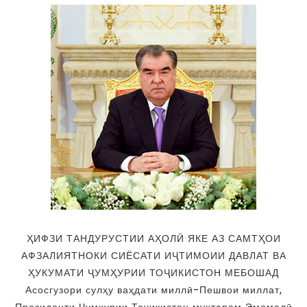
ҲИФЗИ ТАНДУРУСТИИ АҲОЛӢ ЯКЕ АЗ САМТҲОИ
АФЗАЛИЯТНОКИ СИЁСАТИ ИҶТИМОИИ ДАВЛАТ ВА
ҲУКУМАТИ ҶУМҲУРИИ ТОҶИКИСТОН МЕБОШАД
Асосгузори сулҳу ваҳдати миллӣ-Пешвои миллат,
Президенти Ҷумҳурии Тоҷикистон муҳтарам Эмомалӣ