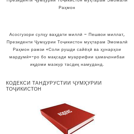
Раҳмон
Асосгузори сулҳу ваҳдати миллӣ – Пешвои миллат,
Президенти Ҷумҳурии Тоҷикистон муҳтарам Эмомалӣ
Раҳмон рамзи «Соли рушди сайёҳӣ ва ҳунарҳои
мардумӣ»-ро бо мақсади муаррифии ҳамаҷонибаи
иқдоми мазкур тасдиқ намуданд.
КОДЕКСИ ТАНДУРУСТИИ ҶУМҲУРИИ
ТОҶИКИСТОН