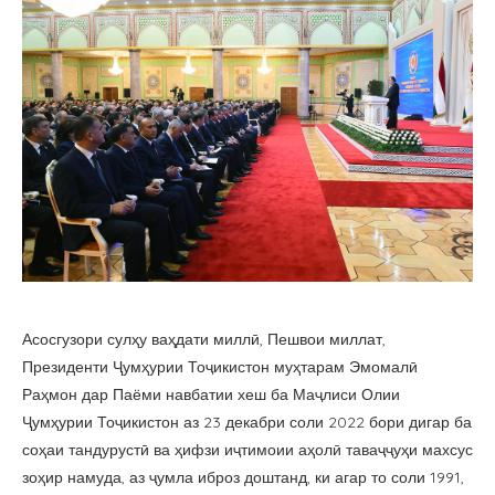
Асосгузори сулҳу ваҳдати миллӣ, Пешвои миллат,
Президенти Ҷумҳурии Тоҷикистон муҳтарам Эмомалӣ
Раҳмон дар Паёми навбатии хеш ба Маҷлиси Олии
Ҷумҳурии Тоҷикистон аз 23 декабри соли 2022 бори дигар ба
соҳаи тандурустӣ ва ҳифзи иҷтимоии аҳолӣ таваҷҷуҳи махсус
зоҳир намуда, аз ҷумла иброз доштанд, ки агар то соли 1991,