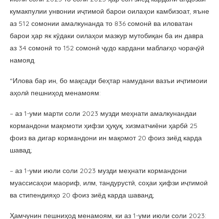
кумакпулии унвонии иҷтимоӣ барои оилаҳои камбизоат, яъне
аз 512 сомонии амалкунанда то 836 сомонӣ ва иловатан
барои ҳар як кӯдаки оилаҳои мазкур мутобиқан ба ин давра
аз 34 сомонӣ то 152 сомонӣ ҷудо кардани маблағҳо чораҷӯӣ
намояд.
“Илова бар ин, бо мақсади беҳтар намудани вазъи иҷтимоии
аҳолӣ пешниҳод менамоям:
– аз 1-уми марти соли 2023 музди меҳнати амалкунандаи
кормандони мақомоти ҳифзи ҳуқуқ, хизматчиёни ҳарбӣ 25
фоиз ва дигар кормандони ин мақомот 20 фоиз зиёд карда
шавад;
– аз 1-уми июли соли 2023 музди меҳнати кормандони
муассисаҳои маориф, илм, тандурустӣ, соҳаи ҳифзи иҷтимоӣ
ва стипендияҳо 20 фоиз зиёд карда шаванд;
Ҳамчунин пешниҳод менамоям, ки аз 1-уми июли соли 2023: