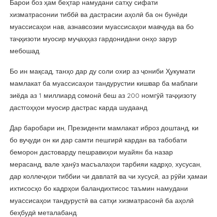
Барои боз ҳам беҳтар намудани сатҳу сифати
хизматрасонии тиббӣ ва дастрасии аҳолӣ ба он бунёди
муассисаҳои нав, азнавсозии муассисаҳои мавҷуда ва бо
таҷҳизоти муосир муҷаҳҳаз гардонидани онҳо зарур
мебошад.
Бо ин мақсад, танҳо дар ду соли охир аз ҷониби Ҳукумати
мамлакат ба муассисаҳои тандурустии кишвар ба маблағи
зиёда аз 1 миллиард сомонӣ беш аз 200 номгӯй таҷҳизоту
дастгоҳҳои муосир дастрас карда шудаанд.
Дар баробари ин, Президенти мамлакат иброз доштанд, ки
бо вуҷуди он ки дар самти пешгирӣ кардан ва табобати
беморон дастоварду пешравиҳои муайян ба назар
мерасанд, вале ҳанӯз масъалаҳои тарбияи кадрҳо, хусусан,
дар коллеҷҳои тиббии чи давлатӣ ва чи хусусӣ, аз рӯйи ҳамаи
ихтисосҳо бо кадрҳои баландихтисос таъмин намудани
муассисаҳои тандурустӣ ва сатҳи хизматрасонӣ ба аҳолӣ
беҳбудӣ металабанд.