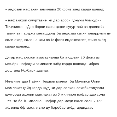
– андозаи нафақаи заминавӣ 20 фоиз зиёд карда шавад;
– нафақаҳои суғуртавие, ки дар асоси Қонуни Ҷумҳурии
Тоҷикистон «Дар бораи нафақаҳои суғуртавӣ ва давлатӣ»
таъин ва пардохт мегарданд, ба андозаи сатҳи таварруми ду
соли охир, вале на кам аз 16 фоиз индексатсия, яъне зиёд
карда шаванд;
Дигар нафақаҳои амалкунанда ба андозаи 20 фоиз аз
меъёри нафақаи заминавӣ зиёд карда шаванд”-иброз
доштанд Роҳбари давлат.
Инчунин, дар Паёми Пешвои миллат ба Маҷлиси Олии
мамлакат қайд карда шуд, ки дар солҳои соҳибистиқлолӣ
шумораи аҳолии мамлакат аз 5 миллион нафар дар соли
1991 то ба 10 миллион нафар дар моҳи июли соли 2022
афзоиш ёфтааст, яъне ду баробар зиёд гардидааст.