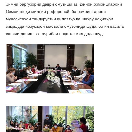
Зимни баргузории даври омӯзишӣ аз ҷониби озмоишгарони
Озмоишгоҳи миллии референсӣ ба озмоишгарони
муассисаҳои тандурустии вилоятҳо ва шаҳру ноҳияҳои
зикршуда нозукиҳои масъала омӯзонида шуда, бо ин васила
савияи дониш ва таҷрибаи онҳо такмил дода шуд.