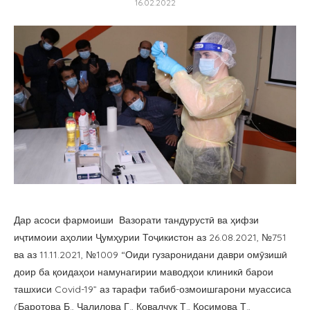
16.02.2022
Дар асоси фармоиши Вазорати тандурустӣ ва ҳифзи
иҷтимоии аҳолии Ҷумҳурии Тоҷикистон аз 26.08.2021, №751
ва аз 11.11.2021, №1009 “Оиди гузаронидани даври омӯзишӣ
доир ба қоидаҳои намунагирии маводҳои клиникӣ барои
ташхиси Covid-19” аз тарафи табиб-озмоишгарони муассиса
(Баротова Б., Ҷалилова Г., Ковалчук Т., Қосимова Т.,