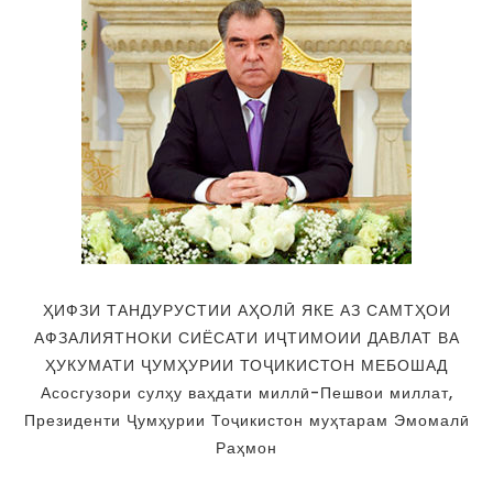
ҲИФЗИ ТАНДУРУСТИИ АҲОЛӢ ЯКЕ АЗ САМТҲОИ
АФЗАЛИЯТНОКИ СИЁСАТИ ИҶТИМОИИ ДАВЛАТ ВА
ҲУКУМАТИ ҶУМҲУРИИ ТОҶИКИСТОН МЕБОШАД
Асосгузори сулҳу ваҳдати миллӣ-Пешвои миллат,
Президенти Ҷумҳурии Тоҷикистон муҳтарам Эмомалӣ
Раҳмон