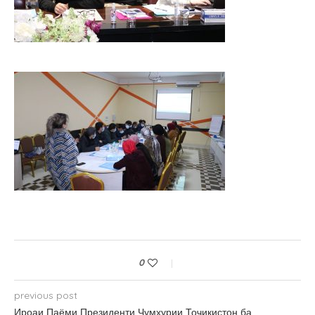
0
previous post
Ироаи Паёми Президенти Ҷумҳурии Тоҷикистон ба