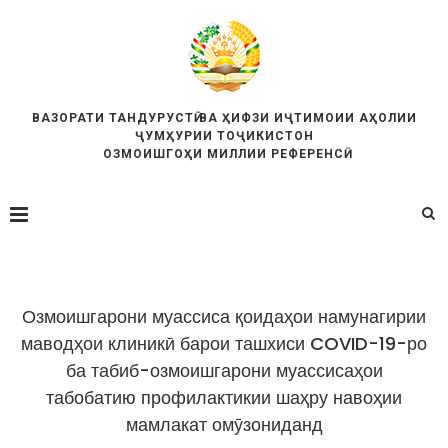
ВАЗОРАТИ ТАНДУРУСТӢ ВА ҲИФЗИ ИҶТИМОИИ АҲОЛИИ
ҶУМҲУРИИ ТОҶИКИСТОН
ОЗМОИШГОҲИ МИЛЛИИ РЕФЕРЕНСӢ
Озмоишгарони муассиса қоидаҳои намунагирии
маводҳои клиникӣ барои ташхиси COVID-19-ро
ба табиб-озмоишгарони муассисаҳои
табобатию профилактикии шаҳру навоҳии
мамлакат омӯзониданд