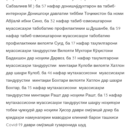
Сабзалиев М.) ба 57 нафар донишҷӯдухтарон ва табиб-
интернҳои Донишгоҳи давлатии тиббии Тоҷикистон ба номи
Абӯалӣ ибни Сино, ба 32 нафар табиб-озмоишгарони
муассисаҳои табобатию профилактикии ш.Душанбе, ба 59
нафар табиб-озмоишгарони муассисаҳои табобатию
профилактикии вилояти Суғд, ба 17 нафар таҳлилгарони
муассисаҳои тандурустии Вилояти Мухтори Кӯҳистони
Бадахшон дар ноҳияи Дарвоз, ба 31 нафар таҳлилгарони
муассисаҳои тандурустии минтақаи Кулоби вилояти Хатлон
дар шаҳри Кулоб, ба 46 нафар мутахассисони муассисаҳои
тандурустии минтақаи Бохтари вилояти Хатлон дар шаҳри
Бохтар, ба 15 нафар мутахассисони муассисаҳои
тандурустии минтақаи Рашт дар ноҳияи Рашт, ба 13 нафар
мутахассисони муассисаҳои тандурустии шаҳру ноҳияҳои
тобеи ҷумҳурӣ дар ноҳияи Ҳисор даври омӯзишӣ доир ба
қоидаҳои намунагирии маводҳои клиникӣ барои ташхиси
Covid-19 даври омӯзишӣ гузаронида шуд.