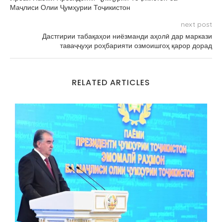
Маҷлиси Олии Ҷумҳурии Тоҷикистон
next post
Дастгирии табақаҳои ниёзманди аҳолӣ дар маркази
таваҷҷуҳи роҳбарияти озмоишгоҳ қарор дорад
RELATED ARTICLES