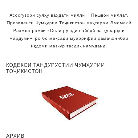
Асосгузори сулҳу ваҳдати миллӣ – Пешвои миллат,
Президенти Ҷумҳурии Тоҷикистон муҳтарам Эмомалӣ
Раҳмон рамзи «Соли рушди сайёҳӣ ва ҳунарҳои
мардумӣ»-ро бо мақсади муаррифии ҳамаҷонибаи
иқдоми мазкур тасдиқ намуданд.
КОДЕКСИ ТАНДУРУСТИИ ҶУМҲУРИИ
ТОҶИКИСТОН
АРХИВ