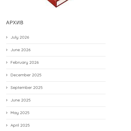
Табрикоти директори
Мутахассисони Озмоишгоҳ
уассисаи давлатии “Озмоишгоҳи
миллии референсӣ дар сам
миллии референсӣ” Баҳодур
ташхиси бемории...
АРХИВ
Холназар ба...
06.01.2021
18.03.2025
July 2026
June 2026
February 2026
December 2025
September 2025
June 2025
May 2025
April 2025