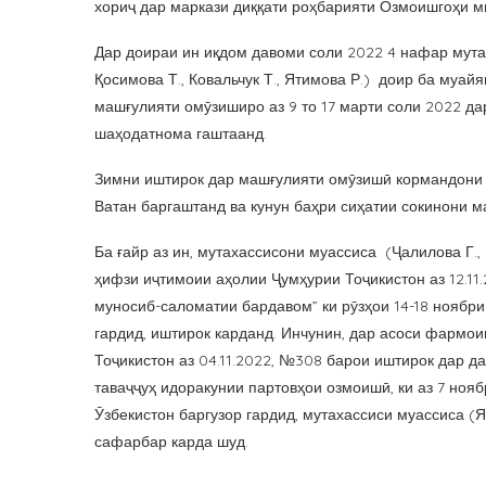
хориҷ дар маркази диққати роҳбарияти Озмоишгоҳи м
Дар доираи ин иқдом давоми соли 2022 4 нафар мут
Қосимова Т., Ковальчук Т., Ятимова Р.) доир ба муай
машғулияти омӯзиширо аз 9 то 17 марти соли 2022 да
шаҳодатнома гаштаанд.
Зимни иштирок дар машғулияти омӯзишӣ кормандони 
Ватан баргаштанд ва кунун баҳри сиҳатии сокинони м
Ба ғайр аз ин, мутахассисони муассиса (Ҷалилова Г.,
ҳифзи иҷтимоии аҳолии Ҷумҳурии Тоҷикистон аз 12.1
муносиб-саломатии бардавом” ки рӯзҳои 14-18 ноябр
гардид, иштирок карданд. Инчунин, дар асоси фармо
Тоҷикистон аз 04.11.2022, №308 барои иштирок дар д
таваҷҷуҳ идоракунии партовҳои озмоишӣ, ки аз 7 ноя
Ӯзбекистон баргузор гардид, мутахассиси муассиса (Я
сафарбар карда шуд.