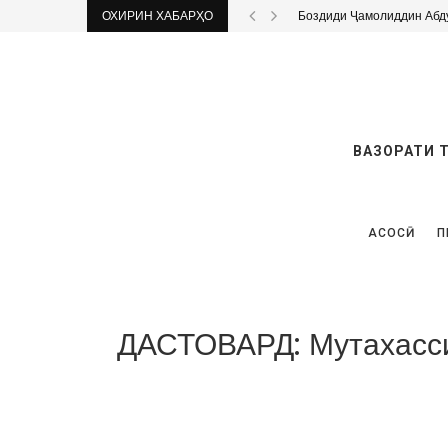
ОХИРИН ХАБАРҲО
Дар 8 муассисаи тандурус
ВАЗОРАТИ 
АСОСӢ
П
ДАСТОВАРД: Мутахасси