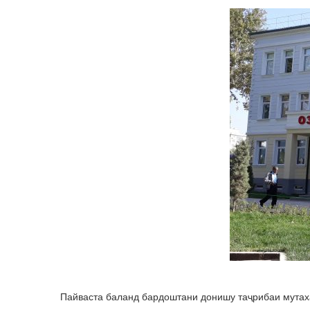
Пайваста баланд бардоштани донишу таҷрибаи мутах