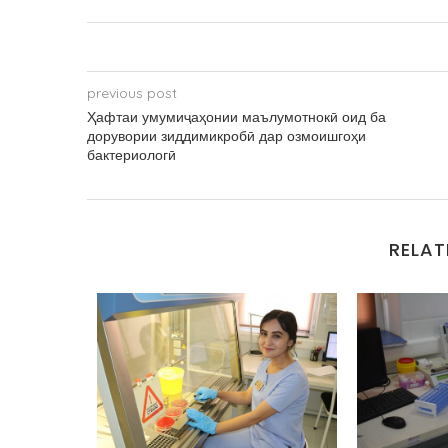
previous post
Ҳафтаи умумиҷаҳонии маълумотнокӣ оид ба
дорувории зиддимикробӣ дар озмоишгоҳи
бактериологӣ
RELAT