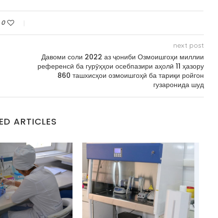
0
next post
Давоми соли 2022 аз ҷониби Озмоишгоҳи миллии
референсӣ ба гурӯҳҳои осебпазири аҳолӣ 11 ҳазору
860 ташхисҳои озмоишгоҳӣ ба тариқи ройгон
гузаронида шуд
ED ARTICLES