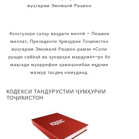
муҳтарам Эмомалӣ Раҳмон
Асосгузори сулҳу ваҳдати миллӣ – Пешвои
миллат, Президенти Ҷумҳурии Тоҷикистон
муҳтарам Эмомалӣ Раҳмон рамзи «Соли
рушди сайёҳӣ ва ҳунарҳои мардумӣ»-ро бо
мақсади муаррифии ҳамаҷонибаи иқдоми
мазкур тасдиқ намуданд.
КОДЕКСИ ТАНДУРУСТИИ ҶУМҲУРИИ
ТОҶИКИСТОН