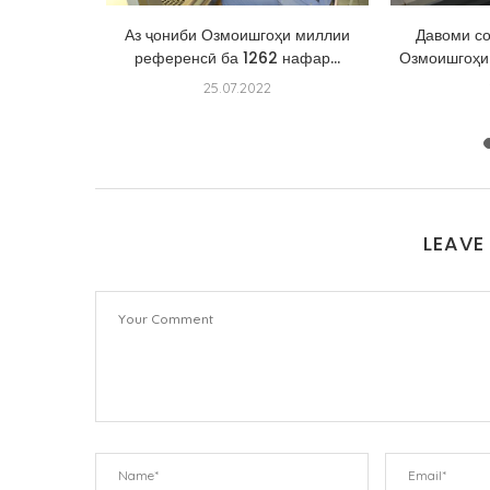
афолати
Аз ҷониби Озмоишгоҳи миллии
Давоми со
ақиқ!
референсӣ ба 1262 нафар...
Озмоишгоҳи 
25.07.2022
LEAVE