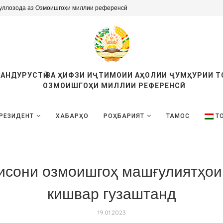
тӣ, хадамоти озмоишгоҳӣ доранд, баҳодиҳии...
ТАНДУРУСТӢ ВА ҲИФЗИ ИҶТИМОИИ АҲОЛИИ ҶУМҲУРИИ 
ОЗМОИШГОҲИ МИЛЛИИ РЕФЕРЕНСӢ
РЕЗИДЕНТ
ХАБАРҲО
РОҲБАРИЯТ
ТАМОС
Т
сони озмоишгоҳ машғулиятҳои
кишвар гузаштанд
19.01.2023