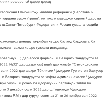
иллии референсӣ қарор дорад.
ахассисони Озмоишгоҳи миллии референсӣ (Баротова Б.,
ян кардани зуком (грипп), интиқоли маводҳои сироятӣ дарс ва
р ш.Санкт-Петербурги Федератсияи Россия гузашта, соҳиби
озмоишгоҳ донишу таҷрибаи хешро баланд бардошта, ба
амлакат саҳми хешро гузошта истодаанд.
 Ковальчук Т.) дар асоси фармоиши Вазорати тандурустӣ ва
1.2022, №321 дар даври омӯзишӣ дар мавзӯи “Озмоишгоҳҳои
и соли 2022 дар шаҳри Тбилисии Ҷумҳурии Гурҷистон баргузор
иши Вазорати тандурустӣ ва ҳифзи иҷтимоии аҳолии Ҷумҳурии
аври омӯзишӣ роҷеъ ба идоракунии партовҳои тиббӣ бо
бр то 3 декабри соли 2022 дар ш.Тошканди Ҷумҳурии
тимова Р.М.) дар гуруҳи сеюм аз 21 то 26 ноябри сол 2022