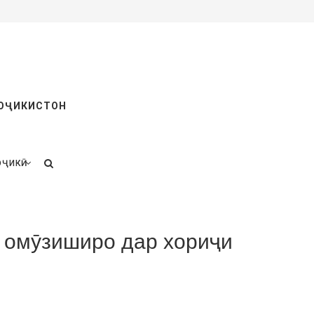
ТОҶИКИСТОН
ОҶИКӢ
 омӯзиширо дар хориҷи