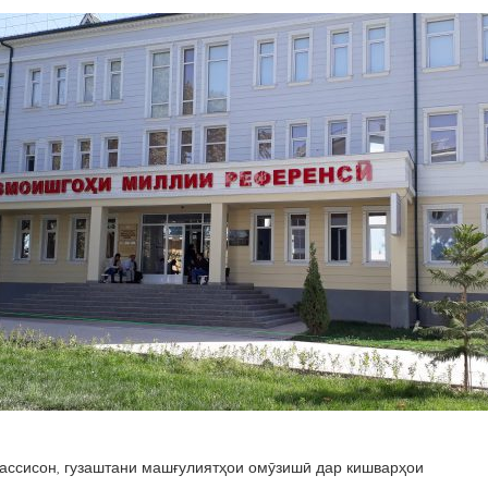
ассисон, гузаштани машғулиятҳои омӯзишӣ дар кишварҳои