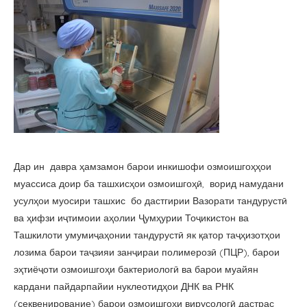
Дар ин давра ҳамзамон барои инкишофи озмоишгоҳҳои
муассиса доир ба ташхисҳои озмоишгоҳӣ, ворид намудани
усулҳои муосири ташхис бо дастгирии Вазорати тандурустӣ
ва ҳифзи иҷтимоии аҳолии Ҷумҳурии Тоҷикистон ва
Ташкилоти умумиҷаҳонии тандурустӣ як қатор таҷҳизотҳои
лозима барои таҷзияи занҷираи полимерозӣ (ПЦР), барои
эҳтиёҷоти озмоишгоҳи бактериологӣ ва барои муайян
кардани пайдарпайии нуклеотидҳои ДНК ва РНК
(секвенирование) барои озмоишгоҳи вирусологӣ дастрас