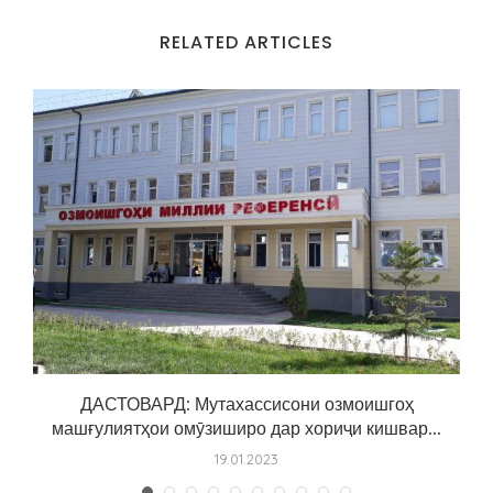
RELATED ARTICLES
ДАСТОВАРД: Мутахассисони озмоишгоҳ
машғулиятҳои омӯзиширо дар хориҷи кишвар...
19.01.2023