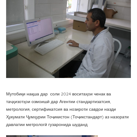
Мутобиқи нақша дар соли 2024 воситаҳои ченак ва
таҷҳизотҳои озмоишӣ дар Агентии стандартизатсия,
метрология, сертификатсия ва нозироти савдои назди
Ҳукумати Ҷумҳурии Тоҷикистон (Тоҷикстандарт) аз назорати
давлатии метрологӣ гузаронида шуданд.