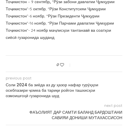
Тоҷикистон – 9 сентябр
,
“Рӯзи забони давлатии Ҷумҳурии
Тоҷикистон”-5 октябр, “Рӯзи Конститутсияи Ҷумҳурии
Тоҷикистон”-6 ноябр, “Рӯзи Президенти Ҷумҳурии
Тоҷикистон”-16 ноябр, “Рӯзи Парчами давлатии Ҷумҳурии
Тоҷикистон”- 24 ноябр маҷлисҳои тантанавӣ ва соатҳои
сиёсӣ гузаронида шуданд.
0
previous post
Соли 2024 ба зиёда аз ду ҳазор нафар гурӯҳҳои
осебпазири ҷомеа ба тариқи ройгон ташхисҳои
озмоишгоҳӣ гузаронида шуд
next post
ФАЪОЛИЯТ ДАР САМТИ БАЛАНД БАРДОШТАНИ
САВИЯИ ДОНИШИ МУТАХАССИСОН