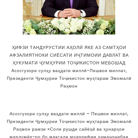
ҲИФЗИ ТАНДУРУСТИИ АҲОЛӢ ЯКЕ АЗ САМТҲОИ
АФЗАЛИЯТНОКИ СИЁСАТИ ИҶТИМОИИ ДАВЛАТ ВА
ҲУКУМАТИ ҶУМҲУРИИ ТОҶИКИСТОН МЕБОШАД
Асосгузори сулҳу ваҳдати миллӣ-Пешвои миллат,
Президенти Ҷумҳурии Тоҷикистон муҳтарам Эмомалӣ
Раҳмон
Асосгузори сулҳу ваҳдати миллӣ – Пешвои миллат,
Президенти Ҷумҳурии Тоҷикистон муҳтарам Эмомалӣ
Раҳмон рамзи «Соли рушди сайёҳӣ ва ҳунарҳои
мардумӣ»-ро бо мақсади муаррифии ҳамаҷонибаи