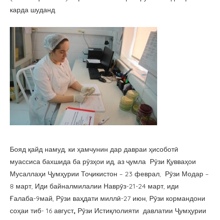
карда шуданд.
Бояд қайд намуд, ки ҳамчунин дар давраи ҳисоботӣ
муассиса бахшида ба рӯзҳои ид, аз ҷумла Рӯзи Қувваҳои
Мусаллаҳи Ҷумҳурии Тоҷикистон – 23 феврал, Рӯзи Модар –
8 март, Иди байналмилалии Наврӯз-21-24 март, иди
Ғалаба-9май, Рӯзи ваҳдати миллӣ-27 июн, Рӯзи кормандони
соҳаи тиб- 16 август
,
Рӯзи Истиқлолияти давлатии Ҷумҳурии