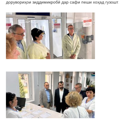
дорувориҳои зиддимикробӣ дар сафи пеши хоҳад гузошт.