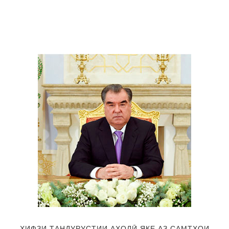
ҲИФЗИ ТАНДУРУСТИИ АҲОЛӢ ЯКЕ АЗ САМТҲОИ