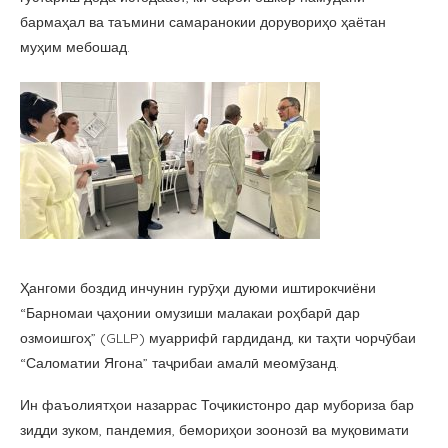
бармаҳал ва таъмини самаранокии дорувориҳо ҳаётан
муҳим мебошад.
Ҳангоми боздид инчунин гурӯҳи дуюми иштирокчиёни
“Барномаи ҷаҳонии омузиши малакаи роҳбарӣ дар
озмоишгоҳ” (GLLP) муаррифӣ гардиданд, ки таҳти чорчӯбаи
“Саломатии Ягона” таҷрибаи амалӣ меомӯзанд.
Ин фаъолиятҳои назаррас Тоҷикистонро дар мубориза бар
зидди зуком, пандемия, бемориҳои зоонозӣ ва муқовимати