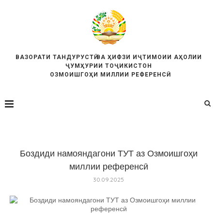
ВАЗОРАТИ ТАНДУРУСТӢ ВА ҲИФЗИ ИҶТИМОИИ АҲОЛИИ
ҶУМҲУРИИ ТОҶИКИСТОН
ОЗМОИШГОҲИ МИЛЛИИ РЕФЕРЕНСӢ
Боздиди намояндагони ТУТ аз Озмоишгоҳи
миллии референсӣ
30.09.2025