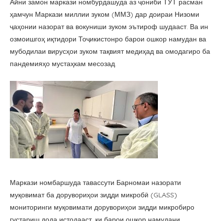
Айни замон маркази номбурдашуда аз ҷониби ТУТ расман
ҳамчун Маркази миллии зуком (ММЗ) дар доираи Низоми
ҷаҳонии назорат ва вокуниши зуком эътироф шудааст. Ва ин
озмоишгоҳ иқтидори Тоҷикистонро барои ошкор намудан ва
мубодилаи вирусҳои зуком тақвият медиҳад ва омодагиро ба
пандемияҳо мустаҳкам месозад.
Маркази номбаршуда тавассути Барномаи назорати
муқовимат ба дорувориҳои зидди микробӣ (GLASS)
мониторинги муқовимати дорувориҳои зидди микробиро
густариш дода истодааст, ки барои ошкор намудани