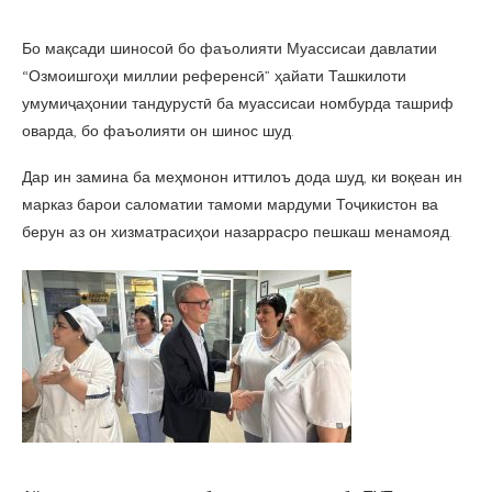
Бо мақсади шиносоӣ бо фаъолияти Муассисаи давлатии
“Озмоишгоҳи миллии референсӣ” ҳайати Ташкилоти
умумиҷаҳонии тандурустӣ ба муассисаи номбурда ташриф
оварда, бо фаъолияти он шинос шуд.
Дар ин замина ба меҳмонон иттилоъ дода шуд, ки воқеан ин
марказ барои саломатии тамоми мардуми Тоҷикистон ва
берун аз он хизматрасиҳои назаррасро пешкаш менамояд.