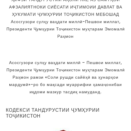
АФЗАЛИЯТНОКИ СИЁСАТИ ИҶТИМОИИ ДАВЛАТ ВА
ҲУКУМАТИ ҶУМҲУРИИ ТОҶИКИСТОН МЕБОШАД
Асосгузори сулҳу ваҳдати миллӣ-Пешвои миллат,
Президенти Ҷумҳурии Тоҷикистон муҳтарам Эмомалӣ
Раҳмон
Асосгузори сулҳу ваҳдати миллӣ – Пешвои миллат,
Президенти Ҷумҳурии Тоҷикистон муҳтарам Эмомалӣ
Раҳмон рамзи «Соли рушди сайёҳӣ ва ҳунарҳои
мардумӣ»-ро бо мақсади муаррифии ҳамаҷонибаи
иқдоми мазкур тасдиқ намуданд.
КОДЕКСИ ТАНДУРУСТИИ ҶУМҲУРИИ
ТОҶИКИСТОН