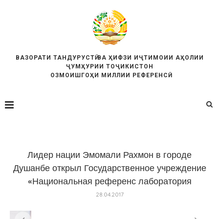
ВАЗОРАТИ ТАНДУРУСТӢ ВА ҲИФЗИ ИҶТИМОИИ АҲОЛИИ
ҶУМҲУРИИ ТОҶИКИСТОН
ОЗМОИШГОҲИ МИЛЛИИ РЕФЕРЕНСӢ
Лидер нации Эмомали Рахмон в городе
Душанбе открыл Государственное учреждение
«Национальная референс лаборатория
28.04.2017