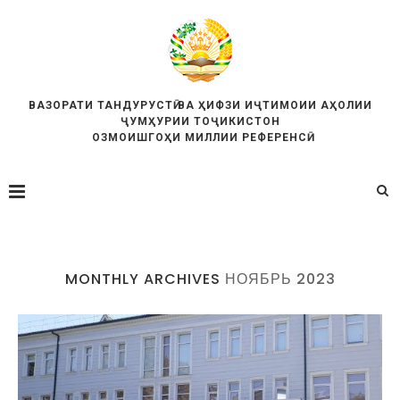
ВАЗОРАТИ ТАНДУРУСТӢ ВА ҲИФЗИ ИҶТИМОИИ АҲОЛИИ
ҶУМҲУРИИ ТОҶИКИСТОН
ОЗМОИШГОҲИ МИЛЛИИ РЕФЕРЕНСӢ
MONTHLY ARCHIVES
НОЯБРЬ 2023