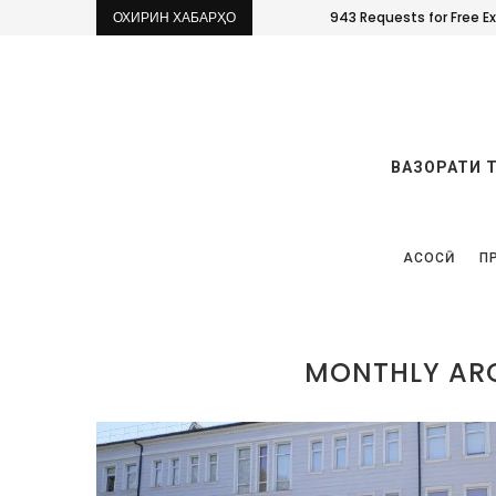
ОХИРИН ХАБАРҲО
943 Requests for Free E
ВАЗОРАТИ 
АСОСӢ
П
MONTHLY AR