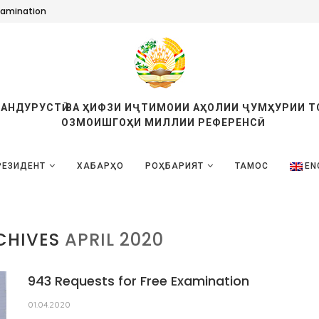
xamination
ТАНДУРУСТӢ ВА ҲИФЗИ ИҶТИМОИИ АҲОЛИИ ҶУМҲУРИИ 
ОЗМОИШГОҲИ МИЛЛИИ РЕФЕРЕНСӢ
РЕЗИДЕНТ
ХАБАРҲО
РОҲБАРИЯТ
ТАМОС
EN
CHIVES
APRIL 2020
943 Requests for Free Examination
01.04.2020